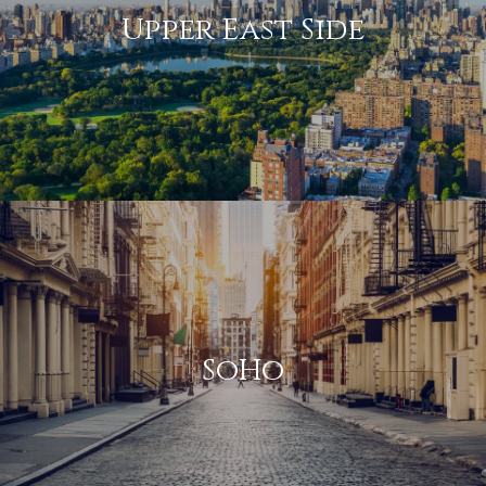
Upper East Side
SoHo