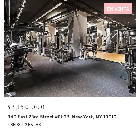
EN VENTA
$2,150,000
0
340 East 23rd Street #PH2B, New York, NY 10010
2 BEDS
2 BATHS