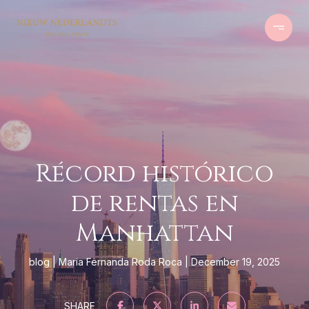
Récord histórico
de rentas en
Manhattan
blog
Maria Fernanda Roda Roca
December 19, 2025
SHARE